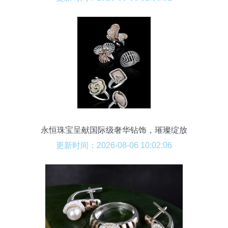
永恒珠宝呈献国际级奢华钻饰，璀璨绽放
非凡魅力
更新时间：2026-08-06 10:02:06